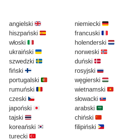
angielski 🇬🇧
niemiecki 🇩🇪
hiszpański 🇪🇸
francuski 🇫🇷
włoski 🇮🇹
holenderski 🇳🇱
ukraiński 🇺🇦
norweski 🇳🇴
szwedzki 🇸🇪
duński 🇩🇰
fiński 🇫🇮
rosyjski 🇷🇺
portugalski 🇵🇹
węgierski 🇭🇺
rumuński 🇷🇴
wietnamski 🇻🇳
czeski 🇨🇿
słowacki 🇸🇰
japoński 🇯🇵
arabski 🇸🇦
tajski 🇹🇭
chiński 🇨🇳
koreański 🇰🇷
filipiński 🇵🇭
turecki 🇹🇷