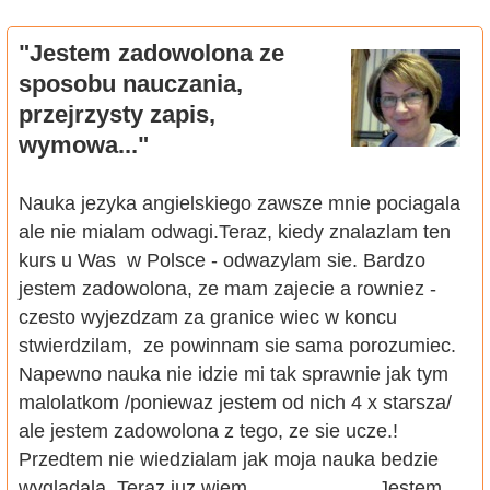
"Jestem zadowolona ze
sposobu nauczania,
przejrzysty zapis,
wymowa..."
Nauka jezyka angielskiego zawsze mnie pociagala
ale nie mialam odwagi.Teraz, kiedy znalazlam ten
kurs u Was w Polsce - odwazylam sie. Bardzo
jestem zadowolona, ze mam zajecie a rowniez -
czesto wyjezdzam za granice wiec w koncu
stwierdzilam, ze powinnam sie sama porozumiec.
Napewno nauka nie idzie mi tak sprawnie jak tym
malolatkom /poniewaz jestem od nich 4 x starsza/
ale jestem zadowolona z tego, ze sie ucze.!
Przedtem nie wiedzialam jak moja nauka bedzie
wygladala. Teraz juz wiem. Jestem