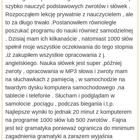
szybko nauczyć podstawowych zwrotów i słówek .
Rozpocząłem lekcję prywatnie z nauczycielem , ale
to za długo trwało .Postanowiłem równolegle
poszukać programu do nauki również samodzielnej
. Dzisiaj mam ich kilkanaście , natomiast 1000 słów
spełnił moje wszystkie oczekiwania do tego stopnia
,iż zakupiłem wszystkie opracowania z j.
angielskiego. Nauka słówek jest super ,później
zwroty , opracowania w MP3 słowa i zwroty mam
na słuchawkach z pamięcią , w samochodzie na
twardym dysku komputera samochodowego ,na
tablecie i telefonie . Słucham i podglądam w
samolocie ,pociągu , podczas biegania i.t.p.
Najlepsze wyniki to jednak 20 minut z komputerem
na programie 1000 słów lub 500 zwrotów . Fajna
jest też gramatyka ponieważ ogranicza do minimum
zagadnienia gramatyki a zarazem wyjaśnia